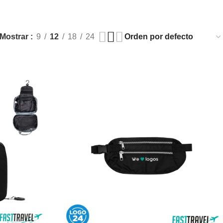
$
0,00
0
artículos
Mostrar
9
12
18
24