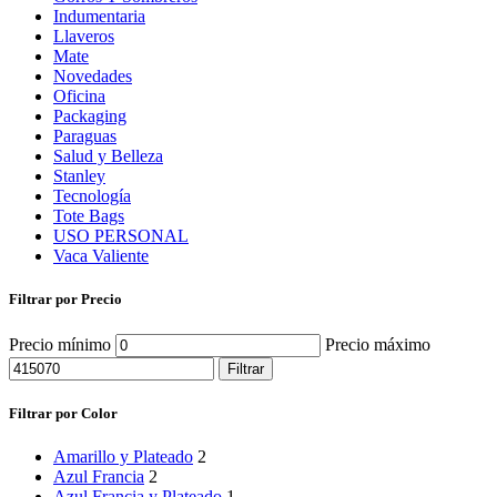
Indumentaria
Llaveros
Mate
Novedades
Oficina
Packaging
Paraguas
Salud y Belleza
Stanley
Tecnología
Tote Bags
USO PERSONAL
Vaca Valiente
Filtrar por Precio
Precio mínimo
Precio máximo
Filtrar
Filtrar por Color
Amarillo y Plateado
2
Azul Francia
2
Azul Francia y Plateado
1