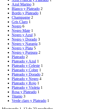
Azul Marino
3
Blanco y Plateado
2
Bordo y Plateado
1
Champagne
2
Gris Claro
1
Negro
6
Negro Mate
1
Negro y Azul
3
Negro y Dorado
3
Negro y Naranja
3
Negro y Plata
5
Negro y Purpura
2
Plateado
2
Plateado y Azul
1
Plateado y Celeste
1
Plateado y Cobre
1
Plateado y Dorado
2
Plateado y Negro
4
Plateado y Rojo
1
Plateado y Violeta
1
Rosa y Plateado
1
Titanio
3
Verde claro y Plateado
1
Mostrando 1–12 de 23 resultados