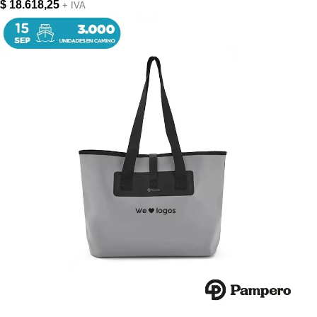
$
18.618,25
+ IVA