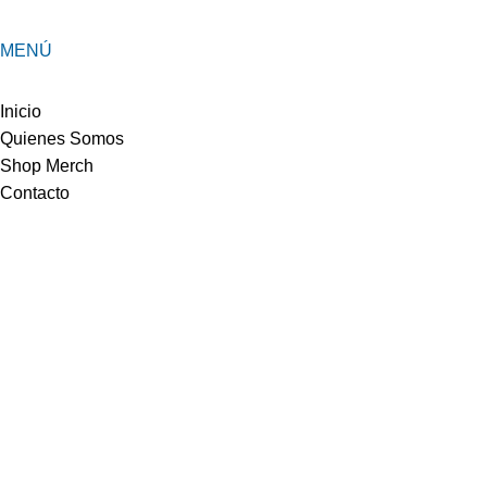
MENÚ
Inicio
Quienes Somos
Shop Merch
Contacto
SERVICIOS
Media & MKT
Merchandising
Eventos y Ferias