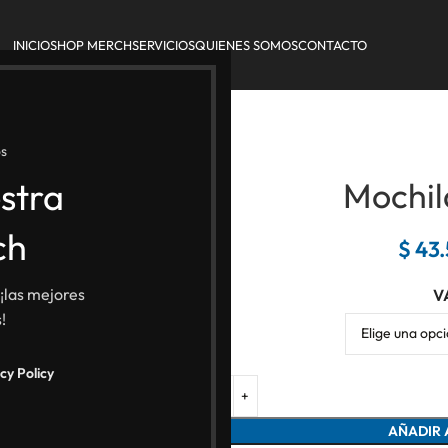
INICIO
SHOP MERCH
SERVICIOS
QUIENES SOMOS
CONTACTO
s
stra
Mochil
ch
$
43.
 ¡las mejores
V
!
cy Policy
AÑADIR 