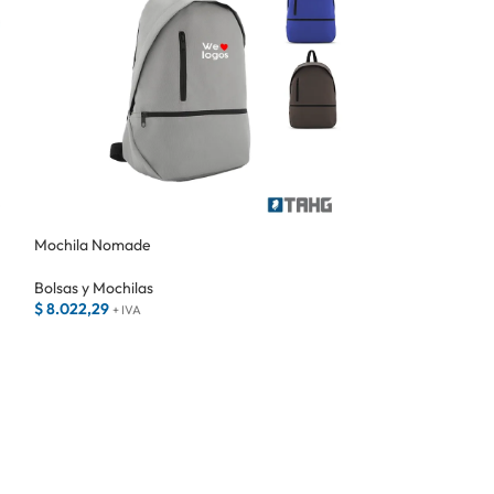
Mochila Nomade
Mochila Omega b
Bolsas y Mochilas
Bolsas y Mochilas
$
8.022,29
$
24.711,25
+ IVA
+ IVA