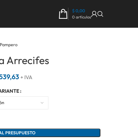
$
0,00
0
artículos
Pampero
a Arrecifes
539,63
+ IVA
ARIANTE
AL PRESUPUESTO