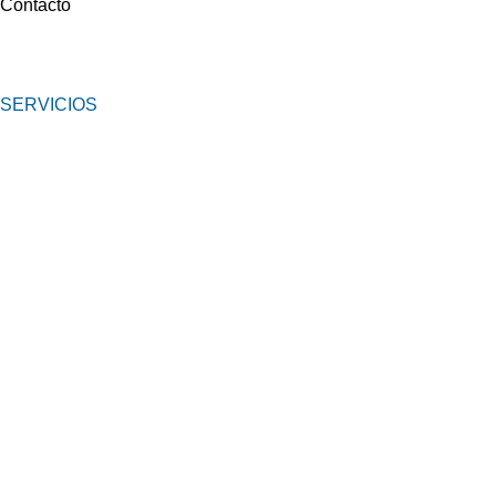
Contacto
SERVICIOS
Media & MKT
Merchandising
Eventos y Ferias