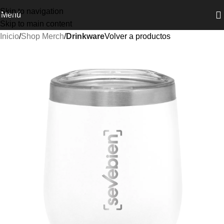
Skip to navigation
Menú
Skip to main content
Inicio
Shop Merch
Drinkware
Volver a productos