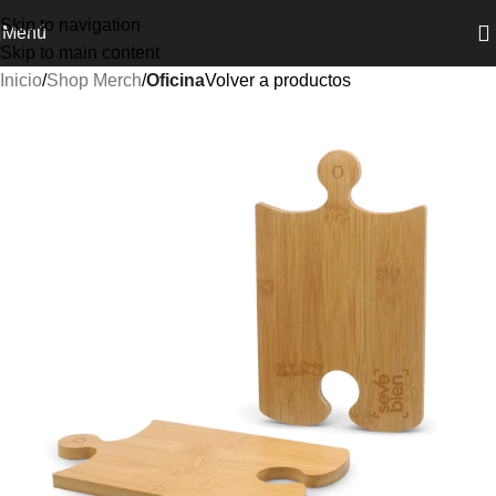
Skip to navigation
Menú
Skip to main content
Inicio
Shop Merch
Oficina
Volver a productos