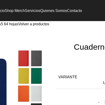
icio
Shop Merch
Servicios
Quienes Somos
Contacto
5 64 hojas
Volver a productos
Cuadern
VARIANTE
L