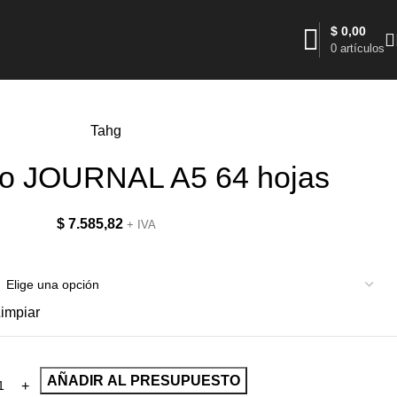
$
0,00
0
artículos
Tahg
o JOURNAL A5 64 hojas
$
7.585,82
+ IVA
impiar
AÑADIR AL PRESUPUESTO