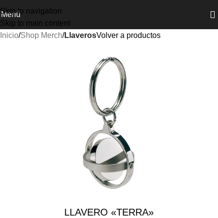
Skip to navigation
Menú
Skip to main content
Inicio
Shop Merch
Llaveros
Volver a productos
LLAVERO «TERRA»