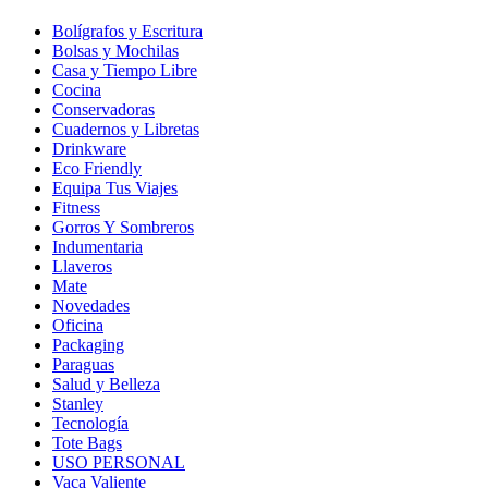
Bolígrafos y Escritura
Bolsas y Mochilas
Casa y Tiempo Libre
Cocina
Conservadoras
Cuadernos y Libretas
Drinkware
Eco Friendly
Equipa Tus Viajes
Fitness
Gorros Y Sombreros
Indumentaria
Llaveros
Mate
Novedades
Oficina
Packaging
Paraguas
Salud y Belleza
Stanley
Tecnología
Tote Bags
USO PERSONAL
Vaca Valiente