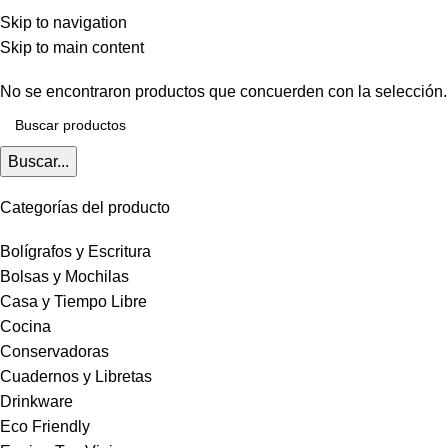
Blanco - Rojo - Aluminio/Zamac
$
0,00
Skip to navigation
Menú
0
artícul
Skip to main content
No se encontraron productos que concuerden con la selección.
Buscar...
Categorías del producto
Bolígrafos y Escritura
Bolsas y Mochilas
Casa y Tiempo Libre
Cocina
Conservadoras
Cuadernos y Libretas
Drinkware
Eco Friendly