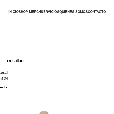
INICIO
SHOP MERCH
SERVICIOS
QUIENES SOMOS
CONTACTO
iest
nico resultado
teral
18
24