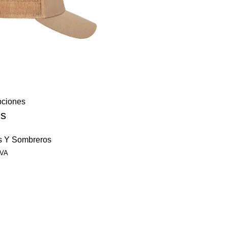
pciones
is
s Y Sombreros
IVA