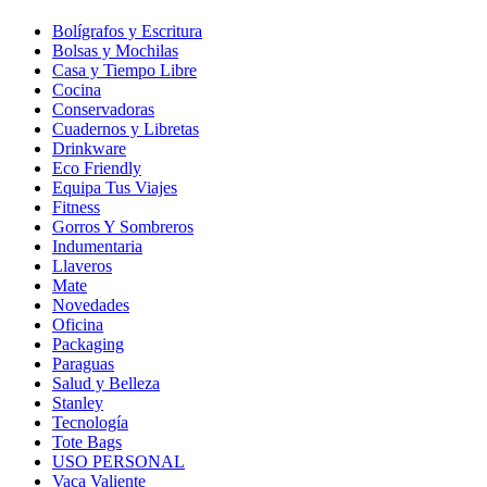
Bolígrafos y Escritura
Bolsas y Mochilas
Casa y Tiempo Libre
Cocina
Conservadoras
Cuadernos y Libretas
Drinkware
Eco Friendly
Equipa Tus Viajes
Fitness
Gorros Y Sombreros
Indumentaria
Llaveros
Mate
Novedades
Oficina
Packaging
Paraguas
Salud y Belleza
Stanley
Tecnología
Tote Bags
USO PERSONAL
Vaca Valiente