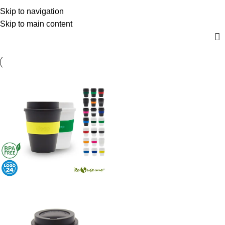
Negro - Rosa - Plastico
$
0,00
Skip to navigation
Menú
0
artícul
Skip to main content