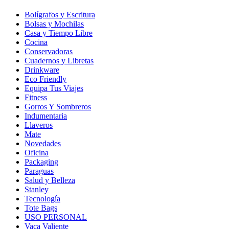
Bolígrafos y Escritura
Bolsas y Mochilas
Casa y Tiempo Libre
Cocina
Conservadoras
Cuadernos y Libretas
Drinkware
Eco Friendly
Equipa Tus Viajes
Fitness
Gorros Y Sombreros
Indumentaria
Llaveros
Mate
Novedades
Oficina
Packaging
Paraguas
Salud y Belleza
Stanley
Tecnología
Tote Bags
USO PERSONAL
Vaca Valiente