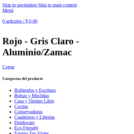
Skip to navigation
Skip to main content
Menú
0
artículos
/
$
0,00
Rojo - Gris Claro -
Aluminio/Zamac
Cerrar
Categorías del producto
Bolígrafos y Escritura
Bolsas y Mochilas
Casa y Tiempo Libre
Cocina
Conservadoras
Cuadernos y Libretas
Drinkware
Eco Friendly
Equipa Tus Viajes