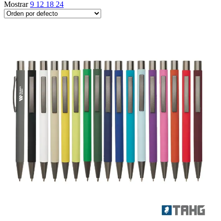
Mostrar
9
12
18
24