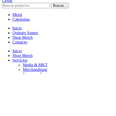
Cerrar
Buscar...
Menú
Categorías
Inicio
Quienes Somos
Shop Merch
Contacto
Inicio
Shop Merch
Servicios
Media & MKT
Merchandising
Eventos y Ferias
Quienes Somos
Contacto
Acceso / Registro
Presupuesto
Cerrar
Entrar
Cerrar