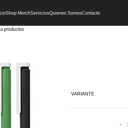
icio
Shop Merch
Servicios
Quienes Somos
Contacto
 a productos
VARIANTE