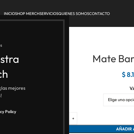
INICIO
SHOP MERCH
SERVICIOS
QUIENES SOMOS
CONTACTO
s
stra
Mate Barr
ch
$
8.
 ¡las mejores
V
!
cy Policy
AÑADIR 