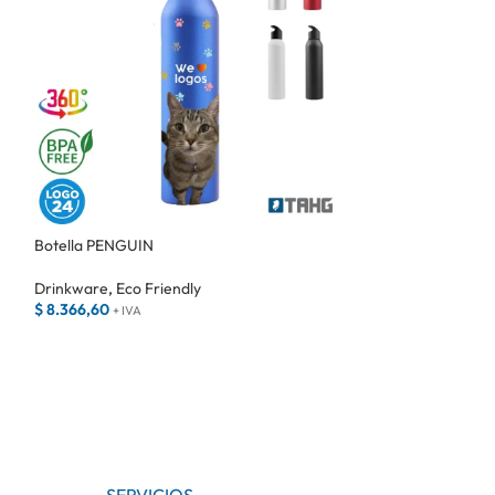
Botella PENGUIN
Botella RACKET
Drinkware
,
Eco Friendly
Drinkware
,
Fitnes
$
8.366,60
$
12.528,16
+ IVA
+ IVA