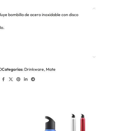
ncluye bombilla de acero inoxidable con disco
lo.
0
Categorías:
Drinkware
,
Mate