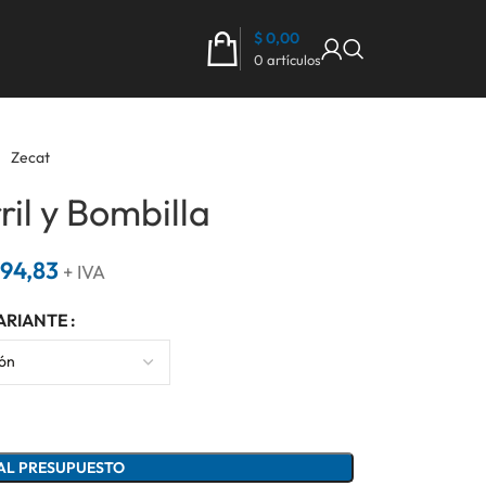
$
0,00
0
artículos
Zecat
il y Bombilla
194,83
+ IVA
ARIANTE
AL PRESUPUESTO