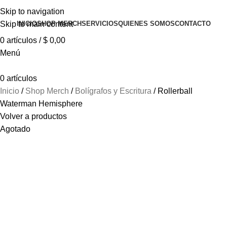
Skip to navigation
INICIO
SHOP MERCH
SERVICIOS
QUIENES SOMOS
CONTACTO
Skip to main content
0
artículos
/
$
0,00
Menú
0
artículos
Inicio
Shop Merch
Bolígrafos y Escritura
Rollerball
Waterman Hemisphere
Volver a productos
Agotado