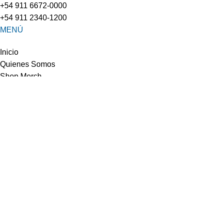
+54 911 6672-0000
+54 911 2340-1200
MENÚ
Inicio
Quienes Somos
Shop Merch
Contacto
SERVICIOS
Media & MKT
Merchandising
Eventos y Ferias