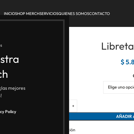
INICIO
SHOP MERCH
SERVICIOS
QUIENES SOMOS
CONTACTO
Libret
s
stra
$
5.
ch
 ¡las mejores
!
cy Policy
AÑADIR 
Descripción