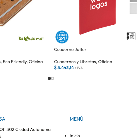
Cuaderno Jotter
s
,
Eco Friendly
,
Oficina
Cuadernos y Libretas
,
Oficina
$
5.443,14
+ IVA
SA
MENÚ
– Of. 302 Ciudad Autónoma
Inicio
s