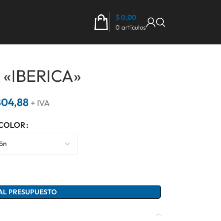
$
0,00
0
artículos
a «IBERICA»
804,88
+ IVA
COLOR
AL PRESUPUESTO