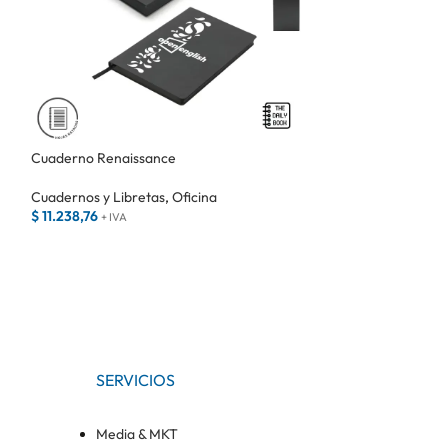
Cuaderno Renaissance
Cuaderno Univers
Cuadernos y Libretas
,
Oficina
Cuadernos y Libr
$
11.238,76
$
10.405,56
+ IVA
+ IVA
SERVICIOS
Media & MKT