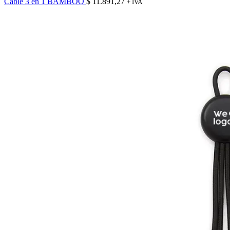
Cable 3 en 1 BAMBOO
$
11.891,27
+ IVA