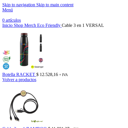
Skip to navigation
Skip to main content
Menú
0
artículos
Inicio
Shop Merch
Eco Friendly
Cable 3 en 1 VERSAL
Botella RACKET
$
12.528,16
+ IVA
Volver a productos