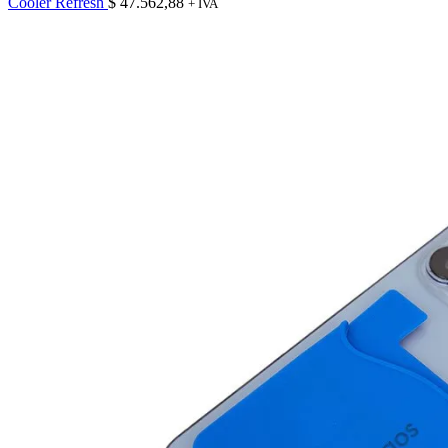
Cooler Refresh
$
47.562,88
+ IVA