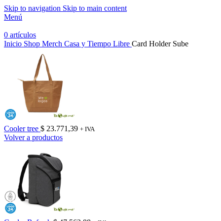
Skip to navigation
Skip to main content
Menú
0
artículos
Inicio
Shop Merch
Casa y Tiempo Libre
Card Holder Sube
Cooler tree
$
23.771,39
+ IVA
Volver a productos